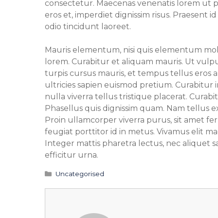
consectetur. Maecenas venenatis lorem ut pr
eros et, imperdiet dignissim risus. Praesent id
odio tincidunt laoreet.
Mauris elementum, nisi quis elementum mollis
lorem. Curabitur et aliquam mauris. Ut vulp
turpis cursus mauris, et tempus tellus eros
ultricies sapien euismod pretium. Curabitur 
nulla viverra tellus tristique placerat. Curabi
Phasellus quis dignissim quam. Nam tellus ex,
Proin ullamcorper viverra purus, sit amet f
feugiat porttitor id in metus. Vivamus elit ma
Integer mattis pharetra lectus, nec aliquet s
efficitur urna.
Categorías
Uncategorised