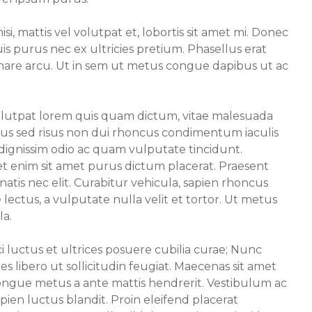
si, mattis vel volutpat et, lobortis sit amet mi. Donec
is purus nec ex ultricies pretium. Phasellus erat
ornare arcu. Ut in sem ut metus congue dapibus ut ac
volutpat lorem quis quam dictum, vitae malesuada
mus sed risus non dui rhoncus condimentum iaculis
i dignissim odio ac quam vulputate tincidunt.
et enim sit amet purus dictum placerat. Praesent
atis nec elit. Curabitur vehicula, sapien rhoncus
e lectus, a vulputate nulla velit et tortor. Ut metus
la.
i luctus et ultrices posuere cubilia curae; Nunc
es libero ut sollicitudin feugiat. Maecenas sit amet
congue metus a ante mattis hendrerit. Vestibulum ac
ien luctus blandit. Proin eleifend placerat