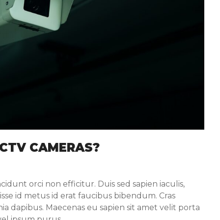
CCTV CAMERAS?
idunt orci non efficitur. Duis sed sapien iaculis,
isse id metus id erat faucibus bibendum. Cras
inia dapibus. Maecenas eu sapien sit amet velit porta
 vel ipsum purus.