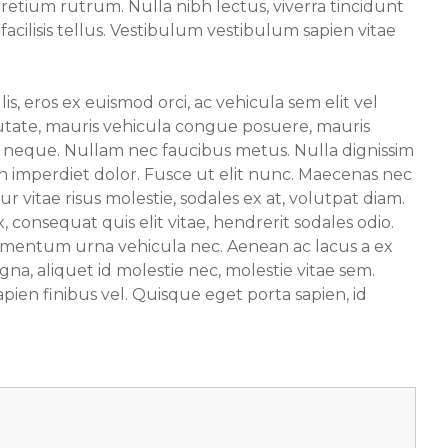
etium rutrum. Nulla nibh lectus, viverra tincidunt
 facilisis tellus. Vestibulum vestibulum sapien vitae
, eros ex euismod orci, ac vehicula sem elit vel
utate, mauris vehicula congue posuere, mauris
 a neque. Nullam nec faucibus metus. Nulla dignissim
in imperdiet dolor. Fusce ut elit nunc. Maecenas nec
tur vitae risus molestie, sodales ex at, volutpat diam.
 consequat quis elit vitae, hendrerit sodales odio.
ermentum urna vehicula nec. Aenean ac lacus a ex
gna, aliquet id molestie nec, molestie vitae sem.
apien finibus vel. Quisque eget porta sapien, id