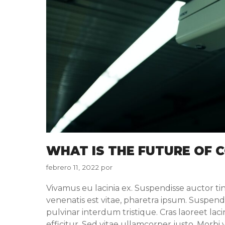
WHAT IS THE FUTURE OF 
febrero 11, 2022
por
Vivamus eu lacinia ex. Suspendisse auctor tinc
venenatis est vitae, pharetra ipsum. Suspend
pulvinar interdum tristique. Cras laoreet lac
efficitur. Sed vitae ullamcorper justo. Morbi