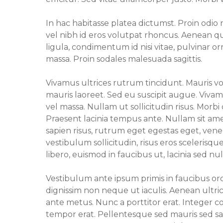
In hac habitasse platea dictumst. Proin odio ni
vel nibh id eros volutpat rhoncus. Aenean qu
ligula, condimentum id nisi vitae, pulvinar 
massa. Proin sodales malesuada sagittis.
Vivamus ultrices rutrum tincidunt. Mauris 
mauris laoreet. Sed eu suscipit augue. Viva
vel massa. Nullam ut sollicitudin risus. Morb
Praesent lacinia tempus ante. Nullam sit am
sapien risus, rutrum eget egestas eget, venen
vestibulum sollicitudin, risus eros scelerisqu
libero, euismod in faucibus ut, lacinia sed nul
Vestibulum ante ipsum primis in faucibus orc
dignissim non neque ut iaculis. Aenean ultric
ante metus. Nunc a porttitor erat. Integer 
tempor erat. Pellentesque sed mauris sed sap