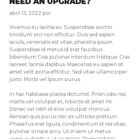
NEED AN UPGRADE?
abril 13, 2022
por
Vivamus eu lacinia ex. Suspendisse auctor
tincidunt orci non efficitur. Duis sed sapien
iaculis, venenatis est vitae, pharetra ipsum.
Suspendisse id metus id erat faucibus
bibendum. Cras pulvinar interdum tristique. Cras
laoreet lacinia dapibus. Maecenas eu sapien sit
amet velit porta efficitur. Sed vitae ullamcorper
justo. Morbi vel ipsum purus.
In hac habitasse platea dictumst. Proin odio nisi,
mattis vel volutpat et, lobortis sit amet mi.
Donec vel nibh id eros volutpat rhoncus.
Aenean quis purus nec ex ultricies pretium.
Phasellus erat ligula, condimentum id nisi vitae,
pulvinar ornare arcu. Ut in sem ut metus
congue dapibus ut ac massa. Proin sodales