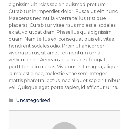
dignissim ultricies sapien euismod pretium.
Curabitur in imperdiet dolor. Fusce ut elit nunc.
Maecenas nec nulla viverra tellus tristique
placerat. Curabitur vitae risus molestie, sodales
ex at, volutpat diam. Phasellus quis dignissim
quam. Nam tellus ex, consequat quis elit vitae,
hendrerit sodales odio. Proin ullamcorper
viverra purus, sit amet fermentum urna
vehicula nec. Aenean ac lacus a ex feugiat
porttitor id in metus. Vivamus elit magna, aliquet
id molestie nec, molestie vitae sem. Integer
mattis pharetra lectus, nec aliquet sapien finibus
vel. Quisque eget porta sapien, id efficitur urna.
Categorías
Uncategorised