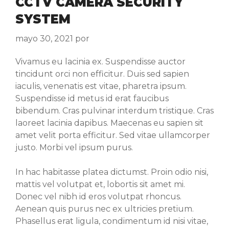
CCTV CAMERA SECURITY
SYSTEM
mayo 30, 2021
por
Vivamus eu lacinia ex. Suspendisse auctor
tincidunt orci non efficitur. Duis sed sapien
iaculis, venenatis est vitae, pharetra ipsum.
Suspendisse id metus id erat faucibus
bibendum. Cras pulvinar interdum tristique. Cras
laoreet lacinia dapibus. Maecenas eu sapien sit
amet velit porta efficitur. Sed vitae ullamcorper
justo. Morbi vel ipsum purus.
In hac habitasse platea dictumst. Proin odio nisi,
mattis vel volutpat et, lobortis sit amet mi.
Donec vel nibh id eros volutpat rhoncus.
Aenean quis purus nec ex ultricies pretium.
Phasellus erat ligula, condimentum id nisi vitae,