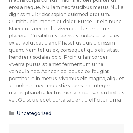
mauris turpis cursus mauris, et tempus tellus
eros a neque. Nullam nec faucibus metus. Nulla
dignissim ultricies sapien euismod pretium.
Curabitur in imperdiet dolor. Fusce ut elit nunc.
Maecenas nec nulla viverra tellus tristique
placerat. Curabitur vitae risus molestie, sodales
ex at, volutpat diam. Phasellus quis dignissim
quam. Nam tellus ex, consequat quis elit vitae,
hendrerit sodales odio. Proin ullamcorper
viverra purus, sit amet fermentum urna
vehicula nec. Aenean ac lacus a ex feugiat
porttitor id in metus. Vivamus elit magna, aliquet
id molestie nec, molestie vitae sem. Integer
mattis pharetra lectus, nec aliquet sapien finibus
vel. Quisque eget porta sapien, id efficitur urna.
Categorías
Uncategorised